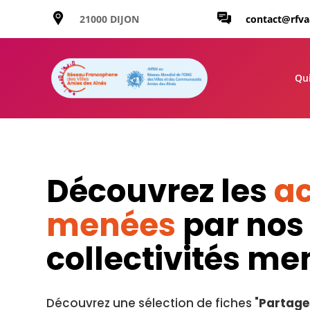
21000 DIJON
contact@rfv
Qu
Découvrez les
ac
menées
par nos
collectivités m
Découvrez une sélection de fiches "
Partage