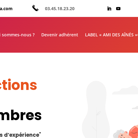
aa.com
03.45.18.23.20
i sommes-nous ?
Devenir adhérent
LABEL « AMI DES AÎNÉS 
tions
embres
s d’expérience
"