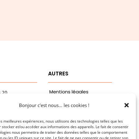
T
AUTRES
Mentions légales
3.20
vaa.com
Politiques de
Bonjour c'est nous... les cookies !
ribaldi
confidentialité
n
les meilleures expériences, nous utilisons des technologies telles que les
 stocker et/ou accéder aux informations des appareils. Le fait de consentir
ologies nous permettra de traiter des données telles que le comportement
n ou les ID uniques sur ce site. Le fait de ne pas consentir ou de retirer son