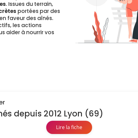
es
. Issues du terrain,
crètes
portées par des
 faveur des aînés.
ifs, les actions
s aider à nourrir vos
er
înés depuis 2012 Lyon (69)
Lire la fiche