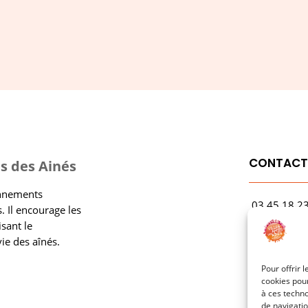
CONTAC
s des Ainés
onnements
03.45.18.2
. Il encourage les
contact@rf
isant le
vie des aînés.
1 Avenue Ga
21000 Dijo
Pour offrir 
cookies pour
à ces techn
de navigatio