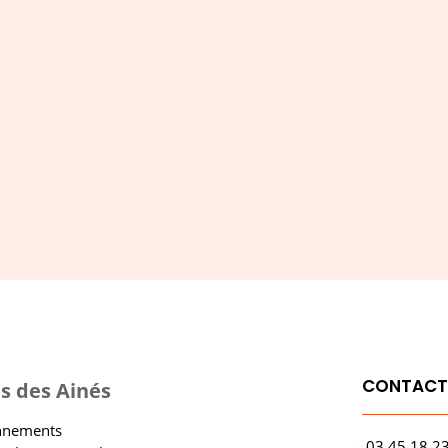
newsletter
S'ABONNER
CONTAC
s des Ainés
onnements
03.45.18.2