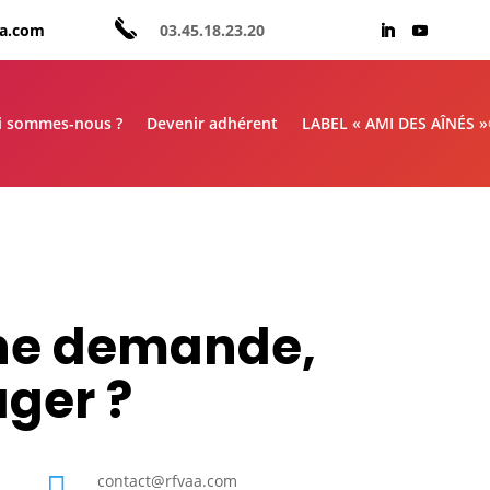
aa.com
03.45.18.23.20
i sommes-nous ?
Devenir adhérent
LABEL « AMI DES AÎNÉS 
une demande,
ager ?

contact@rfvaa.com