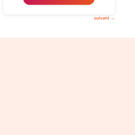
suivant
→
s à notre