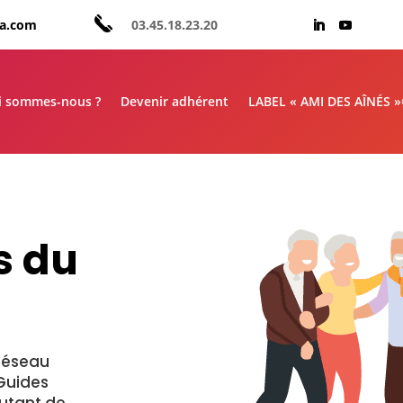
aa.com
03.45.18.23.20
i sommes-nous ?
Devenir adhérent
LABEL « AMI DES AÎNÉS 
s du
Réseau
Guides