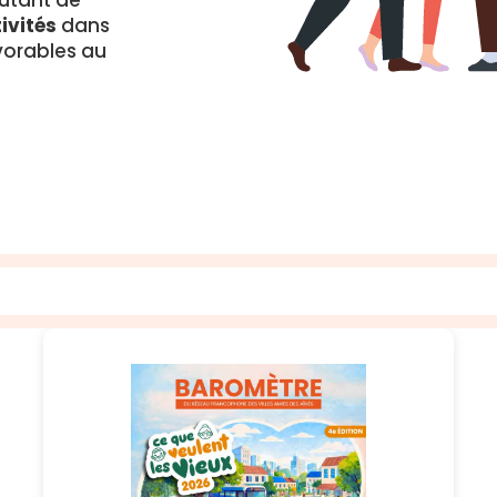
autant de
ivités
dans
vorables au