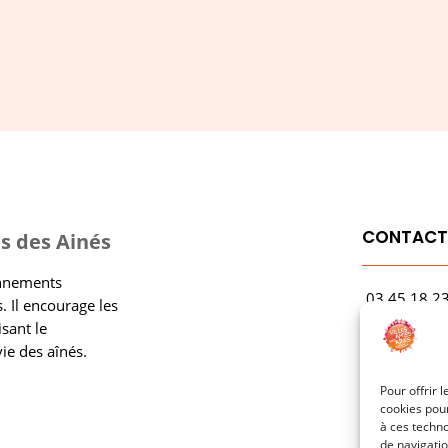
CONTAC
s des Ainés
onnements
03.45.18.2
. Il encourage les
contact@rf
isant le
vie des aînés.
1 Avenue Ga
21000 Dijo
Pour offrir 
cookies pour
à ces techn
de navigatio