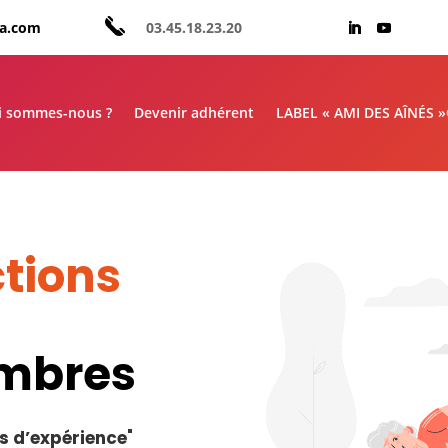
aa.com
03.45.18.23.20
i sommes-nous ?
Devenir adhérent
LABEL « AMI DES AÎNÉS 
tions
embres
s d’expérience
"