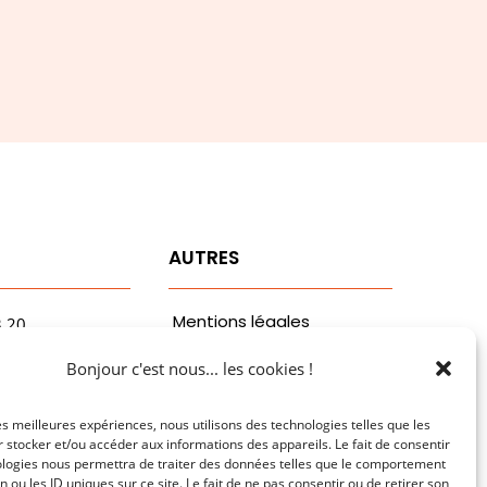
T
AUTRES
Mentions légales
3.20
vaa.com
Politiques de
Bonjour c'est nous... les cookies !
ribaldi
confidentialité
n
les meilleures expériences, nous utilisons des technologies telles que les
 stocker et/ou accéder aux informations des appareils. Le fait de consentir
ologies nous permettra de traiter des données telles que le comportement
n ou les ID uniques sur ce site. Le fait de ne pas consentir ou de retirer son