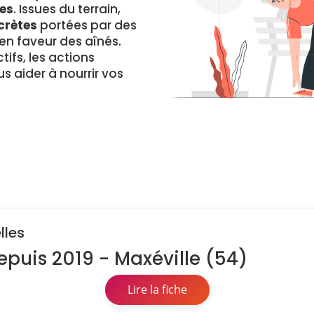
es
. Issues du terrain,
crètes
portées par des
 faveur des aînés.
ifs, les actions
s aider à nourrir vos
lles
epuis 2019 - Maxéville (54)
Lire la fiche