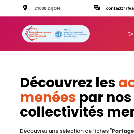
21000 DIJON
contact@rfv
Qu
Découvrez les
ac
menées
par nos
collectivités m
Découvrez une sélection de fiches "
Partage