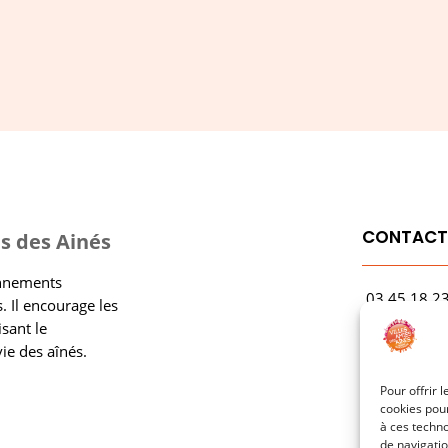
CONTAC
s des Ainés
onnements
03.45.18.2
. Il encourage les
contact@rf
isant le
vie des aînés.
1 Avenue Ga
21000 Dijo
Pour offrir 
cookies pour
à ces techn
de navigatio