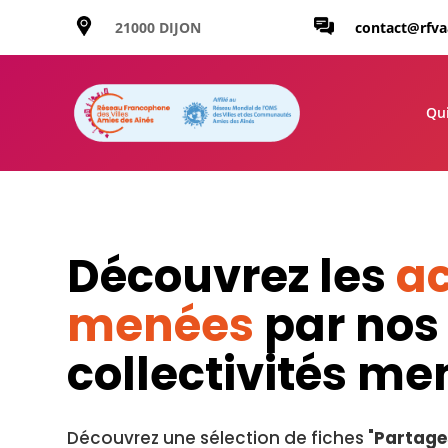
21000 DIJON
contact@rfv
Qu
Découvrez les
ac
menées
par nos
collectivités m
Découvrez une sélection de fiches "
Partage