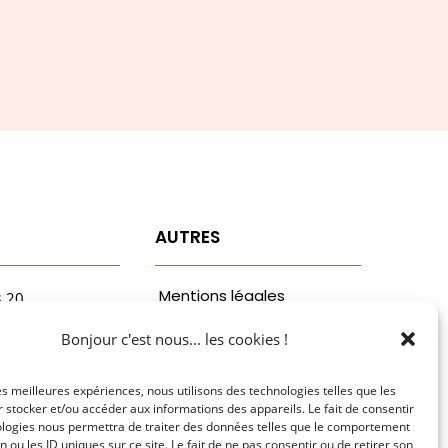
T
AUTRES
Mentions légales
3.20
vaa.com
Politiques de
Bonjour c'est nous... les cookies !
ribaldi
confidentialité
n
les meilleures expériences, nous utilisons des technologies telles que les
 stocker et/ou accéder aux informations des appareils. Le fait de consentir
ologies nous permettra de traiter des données telles que le comportement
n ou les ID uniques sur ce site. Le fait de ne pas consentir ou de retirer son