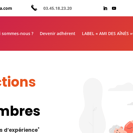
aa.com
03.45.18.23.20
i sommes-nous ?
Devenir adhérent
LABEL « AMI DES AÎNÉS 
tions
embres
s d’expérience
"