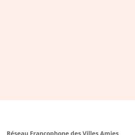
LA NEWSLETTER DU RFVAA
Restez connecté et inscrivez-
vous à notre newsletter
S'ABONNER
Réseau Francophone des Villes Amies