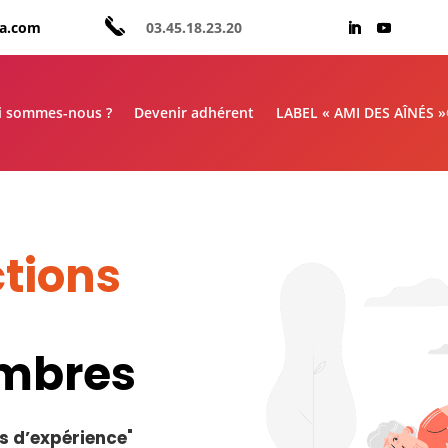
aa.com
03.45.18.23.20
i sommes-nous ?
Devenir adhérent
LABEL « AMI DES AÎNÉS 
tions
embres
s d’expérience
"