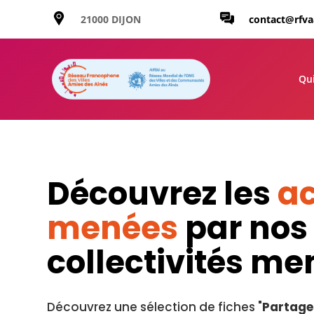
21000 DIJON
contact@rfv
Qu
Découvrez les
ac
menées
par nos
collectivités m
Découvrez une sélection de fiches "
Partage