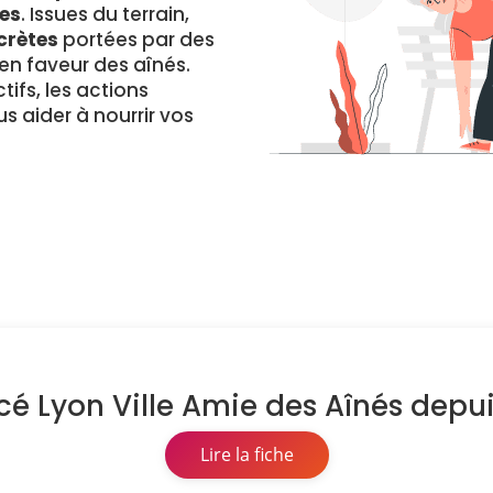
es
. Issues du terrain,
crètes
portées par des
 faveur des aînés.
ifs, les actions
s aider à nourrir vos
é Lyon Ville Amie des Aînés depu
Lire la fiche