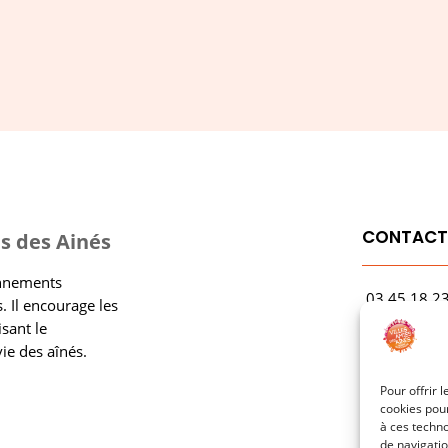
CONTAC
s des Ainés
onnements
03.45.18.2
. Il encourage les
contact@rf
isant le
vie des aînés.
1 Avenue Ga
21000 Dijo
Pour offrir 
cookies pour
à ces techn
de navigatio