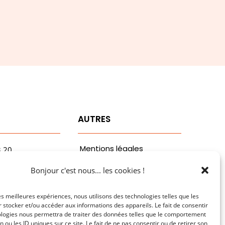
T
AUTRES
Mentions légales
3.20
vaa.com
Politiques de
Bonjour c'est nous... les cookies !
ribaldi
confidentialité
n
les meilleures expériences, nous utilisons des technologies telles que les
 stocker et/ou accéder aux informations des appareils. Le fait de consentir
ologies nous permettra de traiter des données telles que le comportement
n ou les ID uniques sur ce site. Le fait de ne pas consentir ou de retirer son