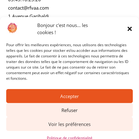
contact@rfvaa.com
1 Avenue Garibaldi
21000 Dijon
Bonjour c'est nous... les
cookies !
Pour offrir les meilleures expériences, nous utilisons des technologies
AUTRES
telles que les cookies pour stocker et/ou accéder aux informations des
appareils. Le fait de consentir à ces technologies nous permettra de
traiter des données telles que le comportement de navigation ou les ID
Mentions légales
uniques sur ce site. Le fait de ne pas consentir ou de retirer son
consentement peut avoir un effet négatif sur certaines caractéristiques
Politiques de confidentialité
et fonctions.
Accepter
Refuser
Copyright © 2025 - RFVAA - Tous droits réservés.
Voir les préférences
Site réalisé par
Kyracom
Politique de confidentialité