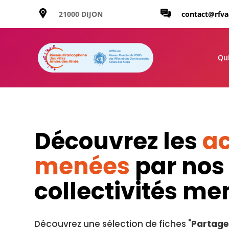
21000 DIJON
contact@rfv
Qu
Découvrez les
ac
menées
par nos
collectivités m
Découvrez une sélection de fiches "
Partage