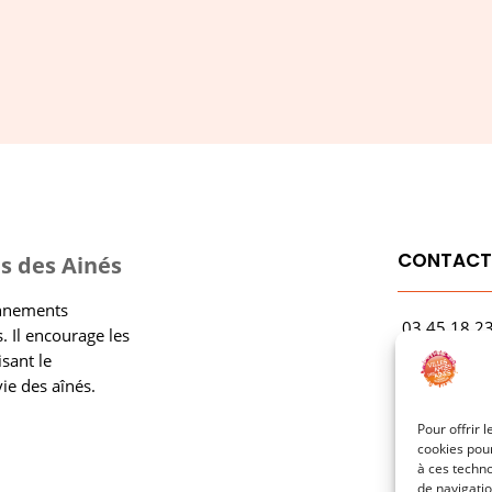
CONTAC
s des Ainés
onnements
03.45.18.2
. Il encourage les
contact@rf
isant le
vie des aînés.
1 Avenue Ga
21000 Dijo
Pour offrir 
cookies pour
à ces techn
de navigatio