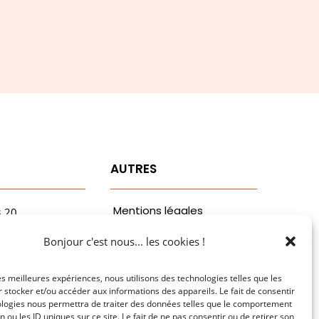
T
AUTRES
Mentions légales
3.20
vaa.com
Politiques de
Bonjour c'est nous... les cookies !
ribaldi
confidentialité
n
les meilleures expériences, nous utilisons des technologies telles que les
 stocker et/ou accéder aux informations des appareils. Le fait de consentir
ologies nous permettra de traiter des données telles que le comportement
n ou les ID uniques sur ce site. Le fait de ne pas consentir ou de retirer son