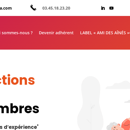
aa.com
03.45.18.23.20
i sommes-nous ?
Devenir adhérent
LABEL « AMI DES AÎNÉS 
tions
embres
s d’expérience
"