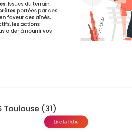
es
. Issues du terrain,
crètes
portées par des
 faveur des aînés.
ifs, les actions
s aider à nourrir vos
S Toulouse (31)
Lire la fiche