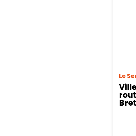
Le Se
Vill
rout
Bre