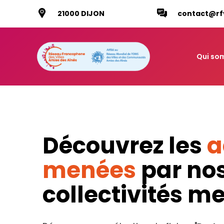
21000 DIJON
contact@rf
Qui so
Découvrez les
a
menées
par no
collectivités 