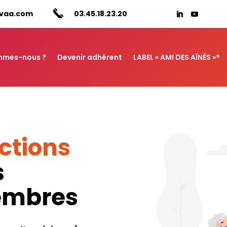
vaa.com
03.45.18.23.20
mmes-nous ?
Devenir adhérent
LABEL « AMI DES AÎNÉS »®
ctions
s
membres