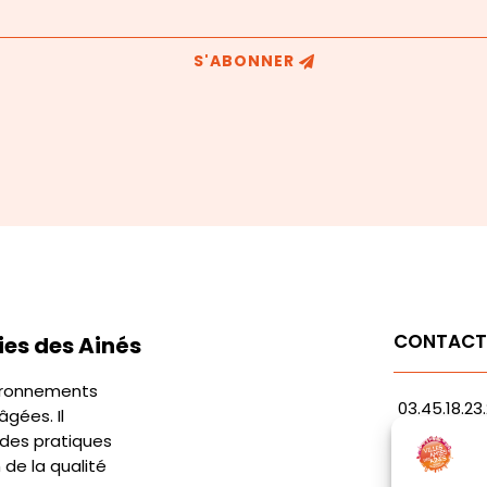
S'ABONNER
CONTAC
es des Ainés
vironnements
03.45.18.23
gées. Il
contact@r
 des pratiques
n de la qualité
1 Avenue G