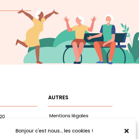
T
AUTRES
Mentions légales
.20
fvaa.com
Politiques de
Bonjour c'est nous... les cookies !
aribaldi
confidentialité