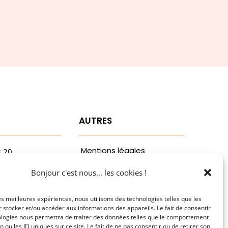
T
AUTRES
Mentions légales
3.20
vaa.com
Politiques de
Bonjour c'est nous... les cookies !
ribaldi
confidentialité
n
les meilleures expériences, nous utilisons des technologies telles que les
 stocker et/ou accéder aux informations des appareils. Le fait de consentir
ologies nous permettra de traiter des données telles que le comportement
n ou les ID uniques sur ce site. Le fait de ne pas consentir ou de retirer son