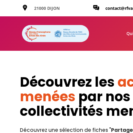
21000 DIJON
contact@rfv
Qu
Découvrez les
ac
menées
par nos
collectivités m
Découvrez une sélection de fiches "
Partage