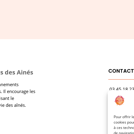
CONTAC
s des Ainés
onnements
03.45.18.2
. Il encourage les
contact@rf
isant le
vie des aînés.
1 Avenue Ga
21000 Dijo
Pour offrir 
cookies pour
à ces techn
de navigatio