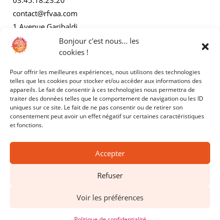
03.45.18.23.20
contact@rfvaa.com
1 Avenue Garibaldi
21000 Dijon
Bonjour c'est nous... les
cookies !
Pour offrir les meilleures expériences, nous utilisons des technologies
AUTRES
telles que les cookies pour stocker et/ou accéder aux informations des
appareils. Le fait de consentir à ces technologies nous permettra de
traiter des données telles que le comportement de navigation ou les ID
Mentions légales
uniques sur ce site. Le fait de ne pas consentir ou de retirer son
consentement peut avoir un effet négatif sur certaines caractéristiques
Politiques de confidentialité
et fonctions.
Accepter
Refuser
Copyright © 2025 - RFVAA - Tous droits réservés.
Voir les préférences
Site réalisé par
Kyracom
Politique de confidentialité