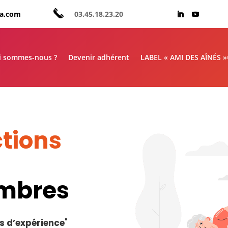
aa.com
03.45.18.23.20
i sommes-nous ?
Devenir adhérent
LABEL « AMI DES AÎNÉS 
tions
embres
s d’expérience
"