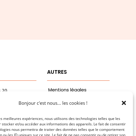
T
AUTRES
Mentions légales
3.20
vaa.com
Politiques de
Bonjour c'est nous... les cookies !
ribaldi
confidentialité
n
les meilleures expériences, nous utilisons des technologies telles que les
 stocker et/ou accéder aux informations des appareils. Le fait de consentir
ologies nous permettra de traiter des données telles que le comportement
n ou les ID uniques sur ce site. Le fait de ne pas consentir ou de retirer son