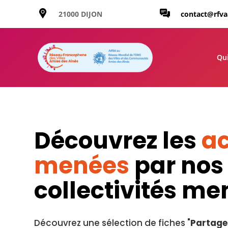
21000 DIJON
contact@rfv
Qu
Découvrez les
ac
menées
par nos
collectivités m
Découvrez une sélection de fiches "
Partage