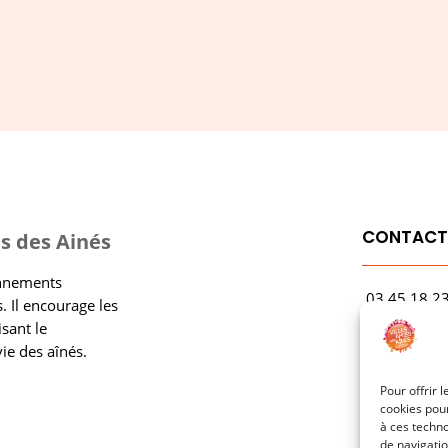
CONTAC
s des Ainés
onnements
03.45.18.2
. Il encourage les
contact@rf
isant le
vie des aînés.
1 Avenue Ga
21000 Dijo
Pour offrir 
cookies pour
à ces techn
de navigatio