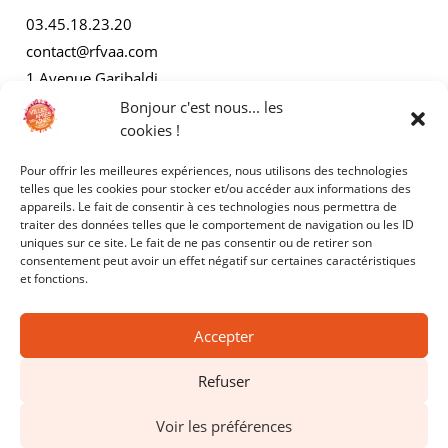
03.45.18.23.20
contact@rfvaa.com
1 Avenue Garibaldi
21000 Dijon
Bonjour c'est nous... les
cookies !
Pour offrir les meilleures expériences, nous utilisons des technologies
AUTRES
telles que les cookies pour stocker et/ou accéder aux informations des
appareils. Le fait de consentir à ces technologies nous permettra de
traiter des données telles que le comportement de navigation ou les ID
Mentions légales
uniques sur ce site. Le fait de ne pas consentir ou de retirer son
consentement peut avoir un effet négatif sur certaines caractéristiques
Politiques de confidentialité
et fonctions.
Accepter
Refuser
Copyright © 2025 - RFVAA - Tous droits réservés.
Voir les préférences