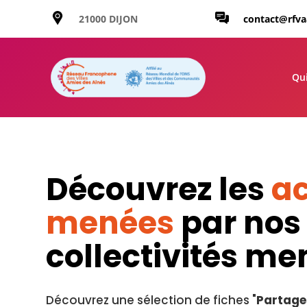
21000 DIJON
contact@rfv
Qu
Découvrez les
ac
menées
par nos
collectivités m
Découvrez une sélection de fiches "
Partage