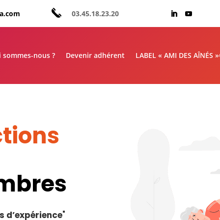
aa.com
03.45.18.23.20
i sommes-nous ?
Devenir adhérent
LABEL « AMI DES AÎNÉS 
tions
embres
s d’expérience
"