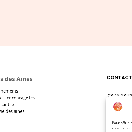
S'ABONNER
CONTAC
s des Ainés
onnements
03.45.18.2
. Il encourage les
contact@rf
isant le
vie des aînés.
1 Avenue Ga
21000 Dijo
Pour offrir 
cookies pour