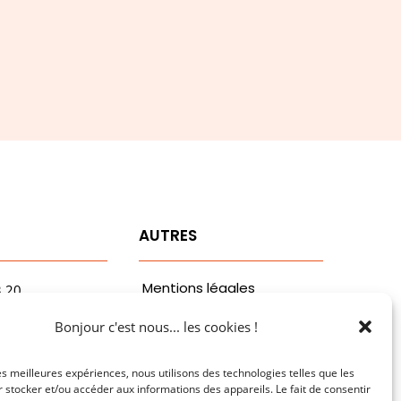
T
AUTRES
Mentions légales
3.20
vaa.com
Politiques de
Bonjour c'est nous... les cookies !
ribaldi
confidentialité
n
les meilleures expériences, nous utilisons des technologies telles que les
 stocker et/ou accéder aux informations des appareils. Le fait de consentir