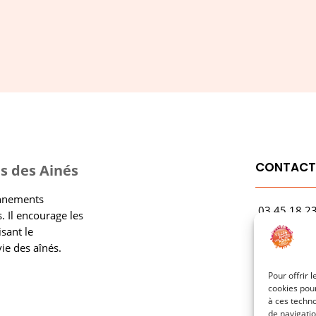
CONTAC
s des Ainés
onnements
03.45.18.2
. Il encourage les
contact@rf
isant le
vie des aînés.
1 Avenue Ga
21000 Dijo
Pour offrir 
cookies pour
à ces techn
de navigatio