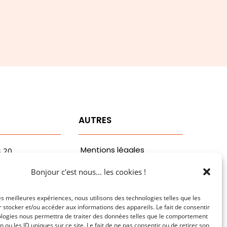
T
AUTRES
Mentions légales
3.20
vaa.com
Politiques de
Bonjour c'est nous... les cookies !
ribaldi
confidentialité
n
les meilleures expériences, nous utilisons des technologies telles que les
 stocker et/ou accéder aux informations des appareils. Le fait de consentir
ologies nous permettra de traiter des données telles que le comportement
n ou les ID uniques sur ce site. Le fait de ne pas consentir ou de retirer son