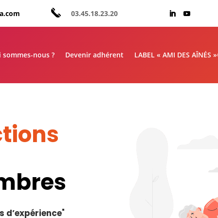
aa.com
03.45.18.23.20
i sommes-nous ?
Devenir adhérent
LABEL « AMI DES AÎNÉS 
tions
embres
s d’expérience
"