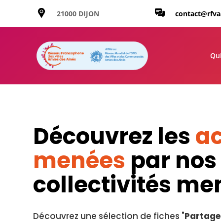
21000 DIJON
contact@rfv
Qu
Découvrez les
ac
menées
par nos
collectivités m
Découvrez une sélection de fiches "
Partage