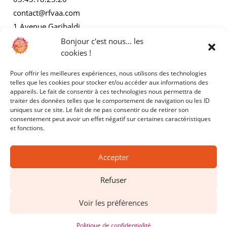
contact@rfvaa.com
1 Avenue Garibaldi
21000 Dijon
Bonjour c'est nous... les
cookies !
Pour offrir les meilleures expériences, nous utilisons des technologies
AUTRES
telles que les cookies pour stocker et/ou accéder aux informations des
appareils. Le fait de consentir à ces technologies nous permettra de
traiter des données telles que le comportement de navigation ou les ID
Mentions légales
uniques sur ce site. Le fait de ne pas consentir ou de retirer son
consentement peut avoir un effet négatif sur certaines caractéristiques
Politiques de confidentialité
et fonctions.
Accepter
Refuser
Copyright © 2025 - RFVAA - Tous droits réservés.
Voir les préférences
Site réalisé par
Kyracom
Politique de confidentialité