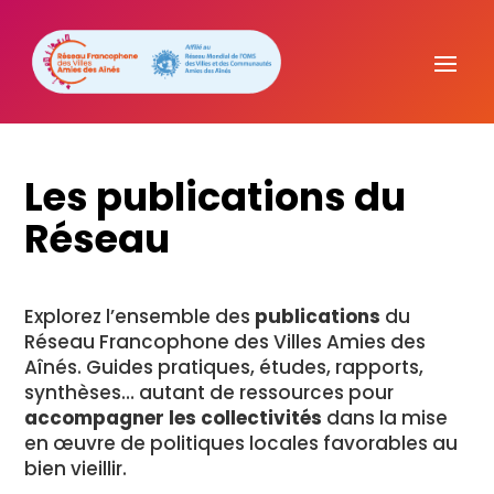
Les
publications
du
Réseau
Explorez
l’ensemble
des
publications
du
Réseau
Francophone
des
Villes
Amies
des
Aînés.
Guides
pratiques,
études,
rapports,
synthèses…
autant
de
ressources
pour
accompagner
les
collectivités
dans
la
mise
en
œuvre
de
politiques
locales
favorables
au
bien
vieillir.