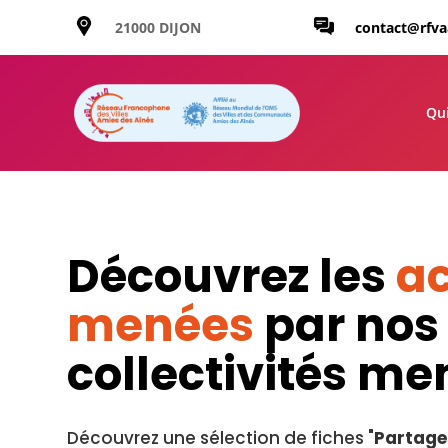
21000 DIJON
contact@rfv
Qu
Découvrez les
ac
menées
par nos
collectivités m
Découvrez une sélection de fiches "
Partage