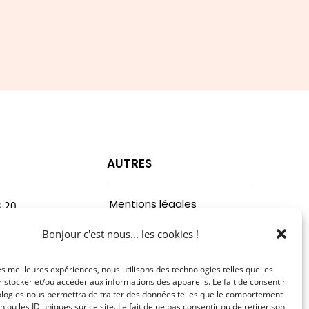
T
AUTRES
Mentions légales
3.20
vaa.com
Politiques de
Bonjour c'est nous... les cookies !
ribaldi
confidentialité
n
les meilleures expériences, nous utilisons des technologies telles que les
 stocker et/ou accéder aux informations des appareils. Le fait de consentir
ologies nous permettra de traiter des données telles que le comportement
n ou les ID uniques sur ce site. Le fait de ne pas consentir ou de retirer son