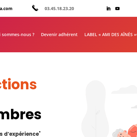
aa.com
03.45.18.23.20
i sommes-nous ?
Devenir adhérent
LABEL « AMI DES AÎNÉS 
tions
embres
s d’expérience
"