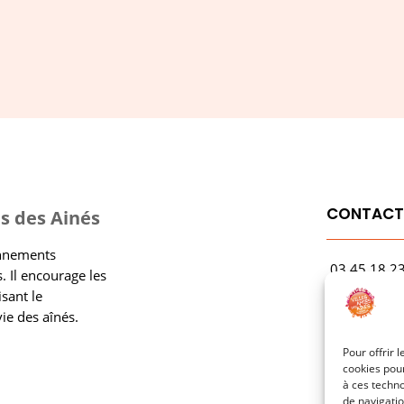
CONTAC
s des Ainés
onnements
03.45.18.2
. Il encourage les
contact@rf
isant le
vie des aînés.
1 Avenue Ga
21000 Dijo
Pour offrir 
cookies pour
à ces techn
de navigatio