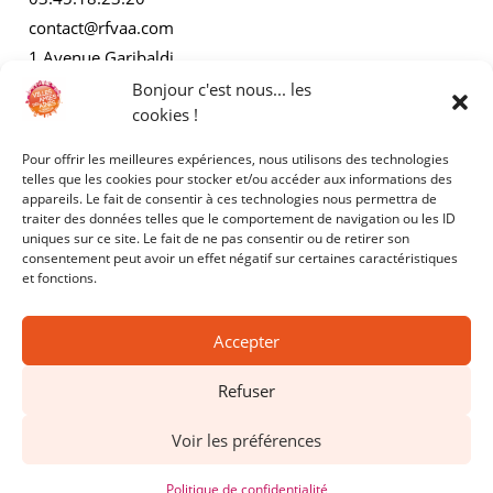
contact@rfvaa.com
1 Avenue Garibaldi
21000 Dijon
Bonjour c'est nous... les
cookies !
Pour offrir les meilleures expériences, nous utilisons des technologies
AUTRES
telles que les cookies pour stocker et/ou accéder aux informations des
appareils. Le fait de consentir à ces technologies nous permettra de
traiter des données telles que le comportement de navigation ou les ID
Mentions légales
uniques sur ce site. Le fait de ne pas consentir ou de retirer son
consentement peut avoir un effet négatif sur certaines caractéristiques
Politiques de confidentialité
et fonctions.
Accepter
Refuser
Copyright © 2025 - RFVAA - Tous droits réservés.
Voir les préférences
Site réalisé par
Kyracom
Politique de confidentialité