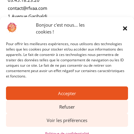
03.45.18.23.20
contact@rfvaa.com
1 Avenue Garibaldi
21000 Dijon
Bonjour c'est nous... les
cookies !
Pour offrir les meilleures expériences, nous utilisons des technologies
AUTRES
telles que les cookies pour stocker et/ou accéder aux informations des
appareils. Le fait de consentir à ces technologies nous permettra de
traiter des données telles que le comportement de navigation ou les ID
Mentions légales
uniques sur ce site. Le fait de ne pas consentir ou de retirer son
consentement peut avoir un effet négatif sur certaines caractéristiques
Politiques de confidentialité
et fonctions.
Accepter
Refuser
Copyright © 2025 - RFVAA - Tous droits réservés.
Voir les préférences
Site réalisé par
Kyracom
Politique de confidentialité