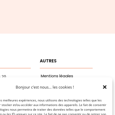
T
AUTRES
Mentions légales
3.20
vaa.com
Politiques de
Bonjour c'est nous... les cookies !
ribaldi
confidentialité
n
les meilleures expériences, nous utilisons des technologies telles que les
 stocker et/ou accéder aux informations des appareils. Le fait de consentir
ologies nous permettra de traiter des données telles que le comportement
n ou les ID uniques sur ce site. Le fait de ne pas consentir ou de retirer son