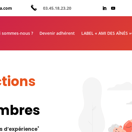
aa.com
03.45.18.23.20
i sommes-nous ?
Devenir adhérent
LABEL « AMI DES AÎNÉS 
tions
embres
s d’expérience
"