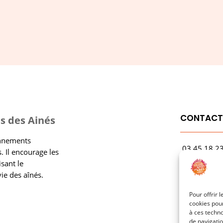
CONTAC
s des Ainés
onnements
03.45.18.2
. Il encourage les
contact@rf
isant le
vie des aînés.
1 Avenue Ga
21000 Dijo
Pour offrir 
cookies pour
à ces techn
de navigatio