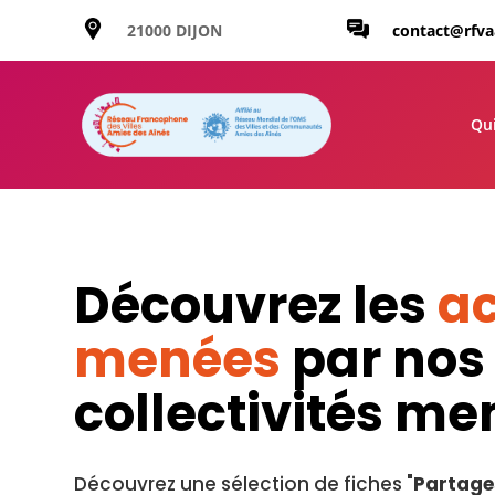
21000 DIJON
contact@rfv
Qu
Découvrez les
ac
menées
par nos
collectivités m
Découvrez une sélection de fiches "
Partage