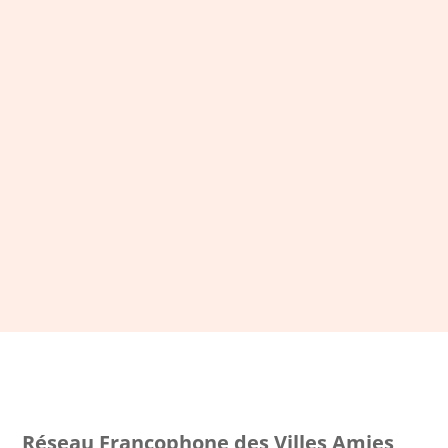
LA NEWSLETTER DU RFVAA
Restez connecté et inscrivez-
vous à notre newsletter
S'ABONNER
Réseau Francophone des Villes Amies