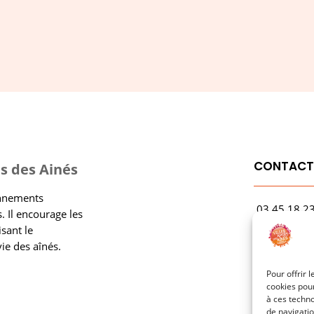
CONTAC
s des Ainés
onnements
03.45.18.2
. Il encourage les
contact@rf
isant le
vie des aînés.
1 Avenue Ga
21000 Dijo
Pour offrir 
cookies pour
à ces techn
de navigatio