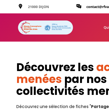
21000 DIJON
contact@rfv
Qu
Découvrez les
ac
menées
par nos
collectivités m
Découvrez une sélection de fiches "
Partage