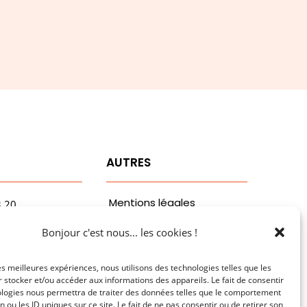
T
AUTRES
Mentions légales
3.20
vaa.com
Politiques de
Bonjour c'est nous... les cookies !
ribaldi
confidentialité
n
les meilleures expériences, nous utilisons des technologies telles que les
 stocker et/ou accéder aux informations des appareils. Le fait de consentir
ologies nous permettra de traiter des données telles que le comportement
n ou les ID uniques sur ce site. Le fait de ne pas consentir ou de retirer son