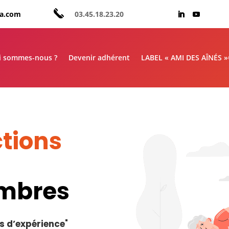
aa.com
03.45.18.23.20
i sommes-nous ?
Devenir adhérent
LABEL « AMI DES AÎNÉS 
tions
embres
s d’expérience
"