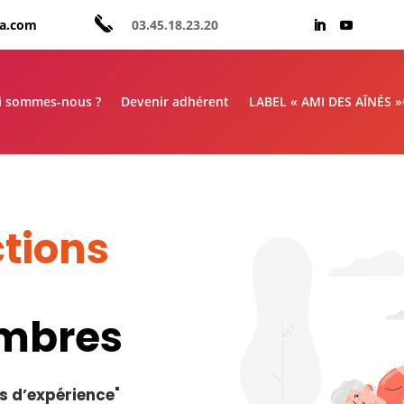
aa.com
03.45.18.23.20
i sommes-nous ?
Devenir adhérent
LABEL « AMI DES AÎNÉS 
tions
embres
s d’expérience
"