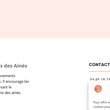
S'ABONNER
CONTAC
s des Ainés
onnements
03.45.18.2
. Il encourage les
contact@rf
isant le
vie des aînés.
1 Avenue Ga
21000 Dijo
Pour offrir 
cookies pour