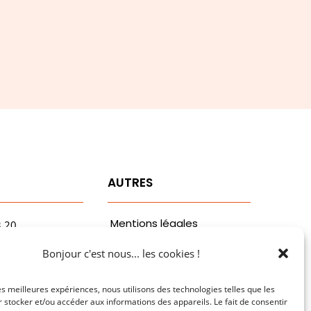
T
AUTRES
Mentions légales
3.20
vaa.com
Politiques de
Bonjour c'est nous... les cookies !
ribaldi
confidentialité
n
les meilleures expériences, nous utilisons des technologies telles que les
 stocker et/ou accéder aux informations des appareils. Le fait de consentir