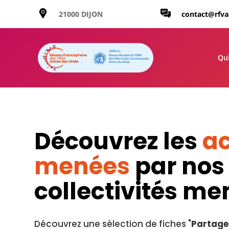
21000 DIJON
contact@rfv
Qu
Découvrez les
ac
menées
par nos
collectivités m
Découvrez une sélection de fiches "
Partage