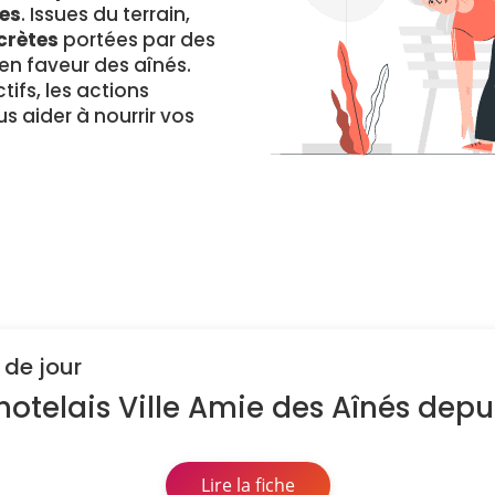
es
. Issues du terrain,
crètes
portées par des
 faveur des aînés.
ifs, les actions
s aider à nourrir vos
 de jour
otelais Ville Amie des Aînés depui
Lire la fiche