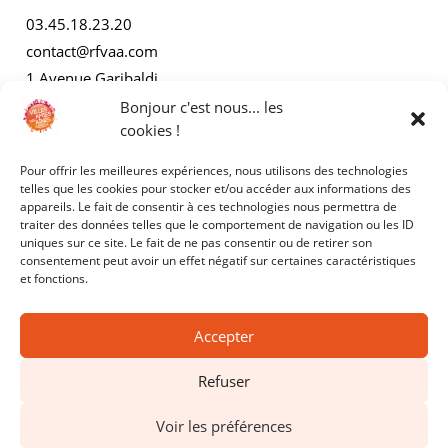
03.45.18.23.20
contact@rfvaa.com
1 Avenue Garibaldi
21000 Dijon
Bonjour c'est nous... les
cookies !
Pour offrir les meilleures expériences, nous utilisons des technologies
AUTRES
telles que les cookies pour stocker et/ou accéder aux informations des
appareils. Le fait de consentir à ces technologies nous permettra de
traiter des données telles que le comportement de navigation ou les ID
Mentions légales
uniques sur ce site. Le fait de ne pas consentir ou de retirer son
consentement peut avoir un effet négatif sur certaines caractéristiques
Politiques de confidentialité
et fonctions.
Accepter
Refuser
Copyright © 2025 - RFVAA - Tous droits réservés.
Voir les préférences