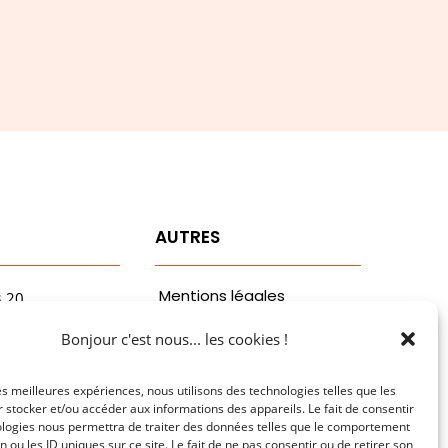
T
AUTRES
Mentions légales
3.20
vaa.com
Politiques de
Bonjour c'est nous... les cookies !
ribaldi
confidentialité
n
les meilleures expériences, nous utilisons des technologies telles que les
 stocker et/ou accéder aux informations des appareils. Le fait de consentir
ologies nous permettra de traiter des données telles que le comportement
n ou les ID uniques sur ce site. Le fait de ne pas consentir ou de retirer son