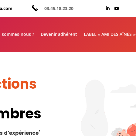
aa.com
03.45.18.23.20
i sommes-nous ?
Devenir adhérent
LABEL « AMI DES AÎNÉS 
tions
embres
s d’expérience
"