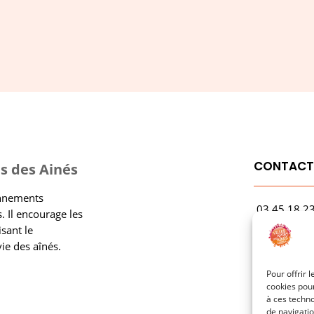
CONTAC
s des Ainés
onnements
03.45.18.2
. Il encourage les
contact@rf
isant le
vie des aînés.
1 Avenue Ga
21000 Dijo
Pour offrir 
cookies pour
à ces techn
de navigatio