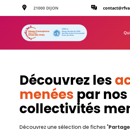
21000 DIJON
contact@rfv
Qu
Découvrez les
ac
menées
par nos
collectivités m
Découvrez une sélection de fiches "
Partage