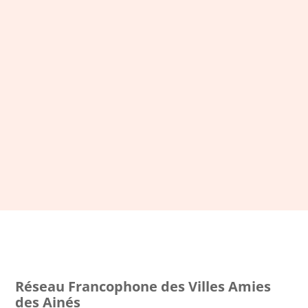
LA NEWSLETTER DU RFVAA
Restez connecté et inscrivez-
vous à notre newsletter
S'ABONNER
Réseau Francophone des Villes Amies
des Ainés