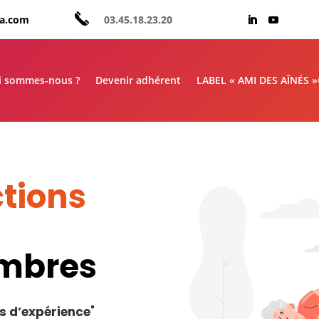
aa.com
03.45.18.23.20
i sommes-nous ?
Devenir adhérent
LABEL « AMI DES AÎNÉS 
tions
embres
s d’expérience
"