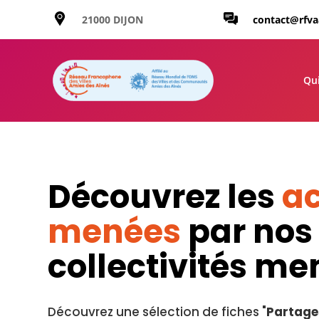
21000 DIJON
contact@rfv
Qu
Découvrez les
ac
menées
par nos
collectivités m
Découvrez une sélection de fiches "
Partage