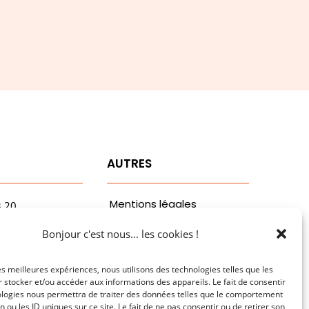
T
AUTRES
Mentions légales
3.20
vaa.com
Politiques de
Bonjour c'est nous... les cookies !
ribaldi
confidentialité
n
les meilleures expériences, nous utilisons des technologies telles que les
 stocker et/ou accéder aux informations des appareils. Le fait de consentir
ologies nous permettra de traiter des données telles que le comportement
n ou les ID uniques sur ce site. Le fait de ne pas consentir ou de retirer son