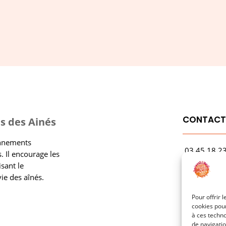
CONTAC
s des Ainés
onnements
03.45.18.2
. Il encourage les
contact@rf
isant le
vie des aînés.
1 Avenue Ga
21000 Dijo
Pour offrir 
cookies pour
à ces techn
de navigatio