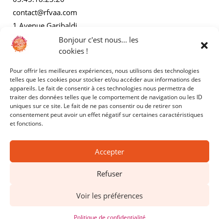
contact@rfvaa.com
1 Avenue Garibaldi
21000 Dijon
Bonjour c'est nous... les
cookies !
Pour offrir les meilleures expériences, nous utilisons des technologies
AUTRES
telles que les cookies pour stocker et/ou accéder aux informations des
appareils. Le fait de consentir à ces technologies nous permettra de
traiter des données telles que le comportement de navigation ou les ID
Mentions légales
uniques sur ce site. Le fait de ne pas consentir ou de retirer son
consentement peut avoir un effet négatif sur certaines caractéristiques
Politiques de confidentialité
et fonctions.
Accepter
Refuser
Copyright © 2025 - RFVAA - Tous droits réservés.
Voir les préférences
Site réalisé par
Kyracom
Politique de confidentialité