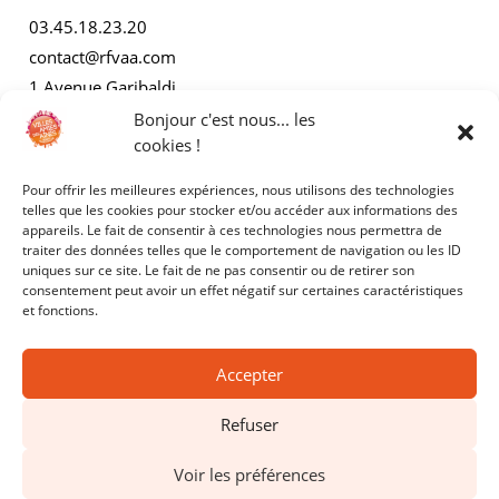
03.45.18.23.20
contact@rfvaa.com
1 Avenue Garibaldi
21000 Dijon
Bonjour c'est nous... les
cookies !
Pour offrir les meilleures expériences, nous utilisons des technologies
AUTRES
telles que les cookies pour stocker et/ou accéder aux informations des
appareils. Le fait de consentir à ces technologies nous permettra de
traiter des données telles que le comportement de navigation ou les ID
Mentions légales
uniques sur ce site. Le fait de ne pas consentir ou de retirer son
consentement peut avoir un effet négatif sur certaines caractéristiques
Politiques de confidentialité
et fonctions.
Accepter
Refuser
Copyright © 2025 - RFVAA - Tous droits réservés.
Voir les préférences