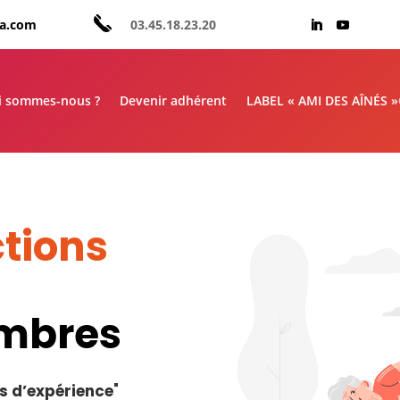
aa.com
03.45.18.23.20
i sommes-nous ?
Devenir adhérent
LABEL « AMI DES AÎNÉS 
tions
embres
s d’expérience
"