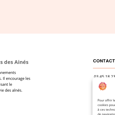
CONTAC
s des Ainés
onnements
03.45.18.2
. Il encourage les
contact@rf
isant le
vie des aînés.
1 Avenue Ga
21000 Dijo
Pour offrir 
cookies pour
à ces techn
de navigatio