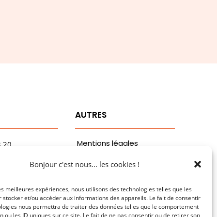
T
AUTRES
Mentions légales
3.20
vaa.com
Politiques de
Bonjour c'est nous... les cookies !
ribaldi
confidentialité
n
les meilleures expériences, nous utilisons des technologies telles que les
 stocker et/ou accéder aux informations des appareils. Le fait de consentir
ologies nous permettra de traiter des données telles que le comportement
n ou les ID uniques sur ce site. Le fait de ne pas consentir ou de retirer son