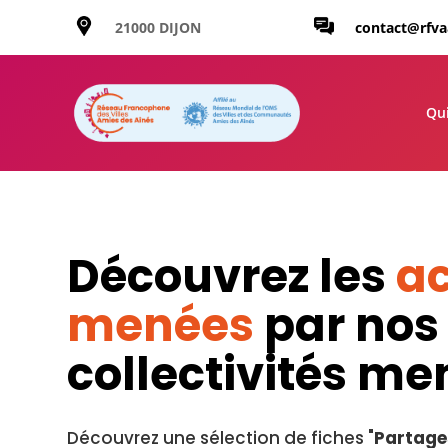
21000 DIJON
contact@rfv
Qu
Découvrez les
ac
menées
par nos
collectivités m
Découvrez une sélection de fiches "
Partage