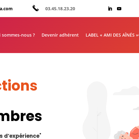
aa.com
03.45.18.23.20
i sommes-nous ?
Devenir adhérent
LABEL « AMI DES AÎNÉS 
tions
embres
s d’expérience
"