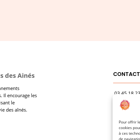
CONTAC
s des Ainés
onnements
03.45.18.2
. Il encourage les
contact@rf
isant le
vie des aînés.
1 Avenue Ga
21000 Dijo
Pour offrir 
cookies pour
à ces techn
de navigatio