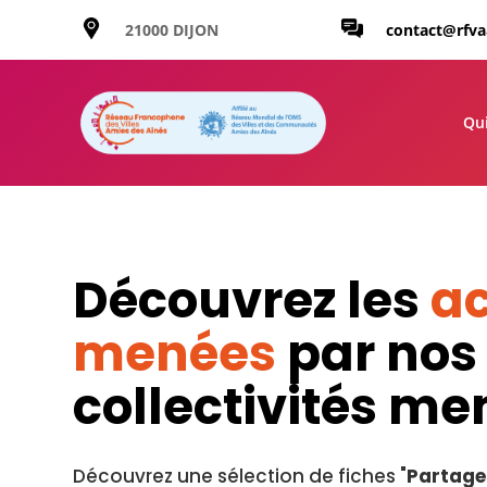
21000 DIJON
contact@rfv
Qu
Découvrez les
ac
menées
par nos
collectivités m
Découvrez une sélection de fiches "
Partage