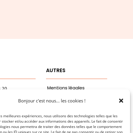
T
AUTRES
Mentions légales
3.20
vaa.com
Politiques de
Bonjour c'est nous... les cookies !
ribaldi
confidentialité
n
les meilleures expériences, nous utilisons des technologies telles que les
 stocker et/ou accéder aux informations des appareils. Le fait de consentir
ologies nous permettra de traiter des données telles que le comportement
n ou les ID uniques sur ce site. Le fait de ne pas consentir ou de retirer son