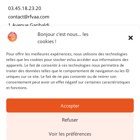
03.45.18.23.20
contact@rfvaa.com
1 Avenue Garibaldi
21000 Dijon
Bonjour c'est nous... les
cookies !
Pour offrir les meilleures expériences, nous utilisons des technologies
AUTRES
telles que les cookies pour stocker et/ou accéder aux informations des
appareils. Le fait de consentir à ces technologies nous permettra de
traiter des données telles que le comportement de navigation ou les ID
Mentions légales
uniques sur ce site. Le fait de ne pas consentir ou de retirer son
consentement peut avoir un effet négatif sur certaines caractéristiques
Politiques de confidentialité
et fonctions.
Accepter
Refuser
Copyright © 2025 - RFVAA - Tous droits réservés.
Voir les préférences