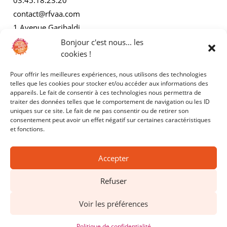
03.45.18.23.20
contact@rfvaa.com
1 Avenue Garibaldi
21000 Dijon
Bonjour c'est nous... les
cookies !
Pour offrir les meilleures expériences, nous utilisons des technologies
AUTRES
telles que les cookies pour stocker et/ou accéder aux informations des
appareils. Le fait de consentir à ces technologies nous permettra de
traiter des données telles que le comportement de navigation ou les ID
Mentions légales
uniques sur ce site. Le fait de ne pas consentir ou de retirer son
consentement peut avoir un effet négatif sur certaines caractéristiques
Politiques de confidentialité
et fonctions.
Accepter
Refuser
Copyright © 2025 - RFVAA - Tous droits réservés.
Voir les préférences
Site réalisé par
Kyracom
Politique de confidentialité