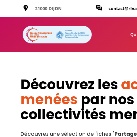
21000 DIJON
contact@rfv
Qu
Découvrez les
ac
menées
par nos
collectivités m
Découvrez une sélection de fiches "
Partage