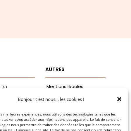
T
AUTRES
Mentions légales
3.20
vaa.com
Politiques de
Bonjour c'est nous... les cookies !
ribaldi
confidentialité
n
les meilleures expériences, nous utilisons des technologies telles que les
 stocker et/ou accéder aux informations des appareils. Le fait de consentir
ologies nous permettra de traiter des données telles que le comportement
n ou les ID uniques sur ce site. Le fait de ne pas consentir ou de retirer son