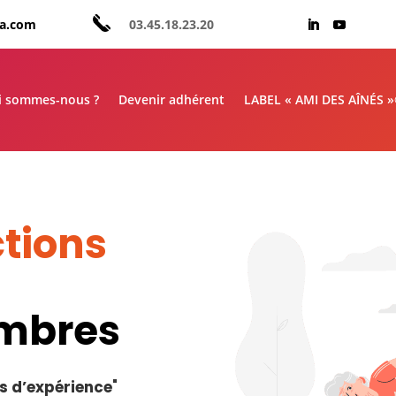
aa.com
03.45.18.23.20
i sommes-nous ?
Devenir adhérent
LABEL « AMI DES AÎNÉS 
tions
embres
s d’expérience
"