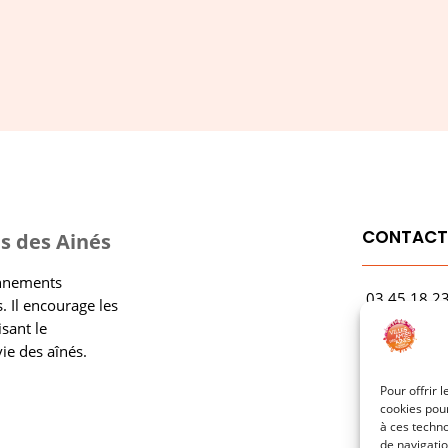
CONTAC
s des Ainés
onnements
03.45.18.2
. Il encourage les
contact@rf
isant le
vie des aînés.
1 Avenue Ga
21000 Dijo
Pour offrir 
cookies pour
à ces techn
de navigatio