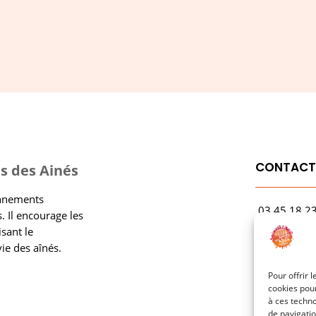
CONTAC
s des Ainés
onnements
03.45.18.2
. Il encourage les
contact@rf
isant le
vie des aînés.
1 Avenue Ga
21000 Dijo
Pour offrir 
cookies pour
à ces techn
de navigatio