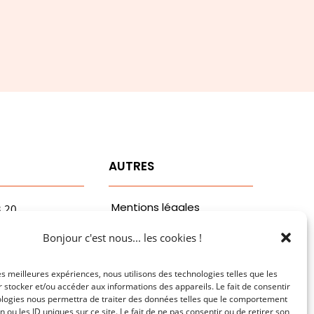
T
AUTRES
Mentions légales
3.20
vaa.com
Politiques de
Bonjour c'est nous... les cookies !
ribaldi
confidentialité
n
les meilleures expériences, nous utilisons des technologies telles que les
 stocker et/ou accéder aux informations des appareils. Le fait de consentir
ologies nous permettra de traiter des données telles que le comportement
n ou les ID uniques sur ce site. Le fait de ne pas consentir ou de retirer son