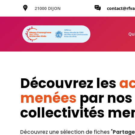
21000 DIJON
contact@rfv
Qu
Découvrez les
ac
menées
par nos
collectivités m
Découvrez une sélection de fiches "
Partage