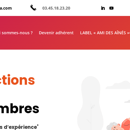
aa.com
03.45.18.23.20
i sommes-nous ?
Devenir adhérent
LABEL « AMI DES AÎNÉS 
tions
embres
s d’expérience
"