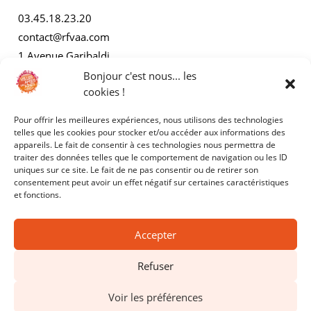
03.45.18.23.20
contact@rfvaa.com
1 Avenue Garibaldi
21000 Dijon
Bonjour c'est nous... les
cookies !
Pour offrir les meilleures expériences, nous utilisons des technologies
AUTRES
telles que les cookies pour stocker et/ou accéder aux informations des
appareils. Le fait de consentir à ces technologies nous permettra de
traiter des données telles que le comportement de navigation ou les ID
Mentions légales
uniques sur ce site. Le fait de ne pas consentir ou de retirer son
consentement peut avoir un effet négatif sur certaines caractéristiques
Politiques de confidentialité
et fonctions.
Accepter
Refuser
Copyright © 2025 - RFVAA - Tous droits réservés.
Voir les préférences