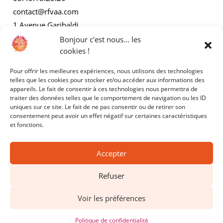
contact@rfvaa.com
1 Avenue Garibaldi
21000 Dijon
Bonjour c'est nous... les
cookies !
Pour offrir les meilleures expériences, nous utilisons des technologies
AUTRES
telles que les cookies pour stocker et/ou accéder aux informations des
appareils. Le fait de consentir à ces technologies nous permettra de
traiter des données telles que le comportement de navigation ou les ID
Mentions légales
uniques sur ce site. Le fait de ne pas consentir ou de retirer son
consentement peut avoir un effet négatif sur certaines caractéristiques
Politiques de confidentialité
et fonctions.
Accepter
Refuser
Copyright © 2025 - RFVAA - Tous droits réservés.
Voir les préférences
Site réalisé par
Kyracom
Politique de confidentialité