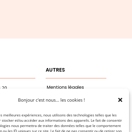
T
AUTRES
Mentions légales
3.20
vaa.com
Politiques de
Bonjour c'est nous... les cookies !
ribaldi
confidentialité
n
les meilleures expériences, nous utilisons des technologies telles que les
 stocker et/ou accéder aux informations des appareils. Le fait de consentir
ologies nous permettra de traiter des données telles que le comportement
n ou les ID uniques sur ce site. Le fait de ne pas consentir ou de retirer son