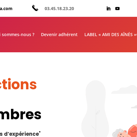
aa.com
03.45.18.23.20
i sommes-nous ?
Devenir adhérent
LABEL « AMI DES AÎNÉS 
tions
embres
s d’expérience
"