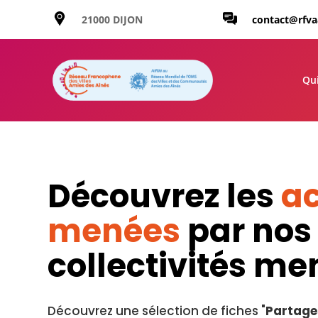
21000 DIJON
contact@rfv
Qu
Découvrez les
ac
menées
par nos
collectivités m
Découvrez une sélection de fiches "
Partage