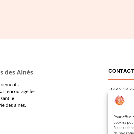
CONTAC
s des Ainés
onnements
03.45.18.2
. Il encourage les
contact@rf
isant le
vie des aînés.
1 Avenue Ga
21000 Dijo
Pour offrir 
cookies pour
à ces techn
de navigatio