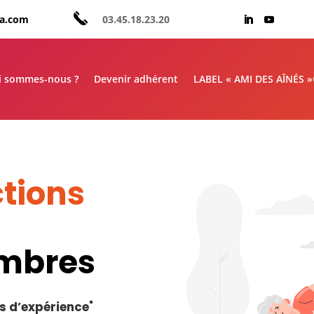
aa.com
03.45.18.23.20
i sommes-nous ?
Devenir adhérent
LABEL « AMI DES AÎNÉS 
tions
embres
s d’expérience
"