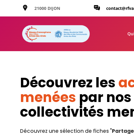
21000 DIJON
contact@rfv
Qu
Découvrez les
ac
menées
par nos
collectivités m
Découvrez une sélection de fiches "
Partage