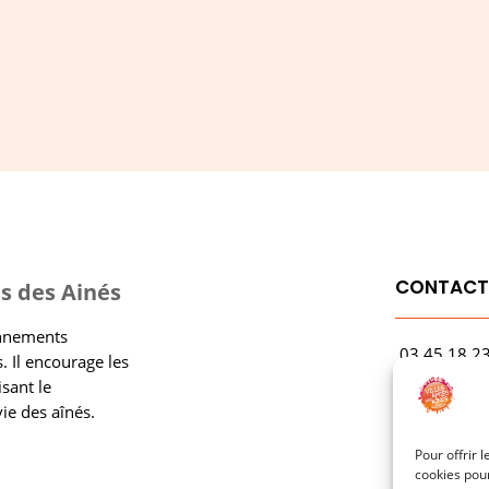
S'ABONNER
CONTAC
s des Ainés
onnements
03.45.18.2
. Il encourage les
contact@rf
isant le
vie des aînés.
1 Avenue Ga
21000 Dijo
Pour offrir 
cookies pour