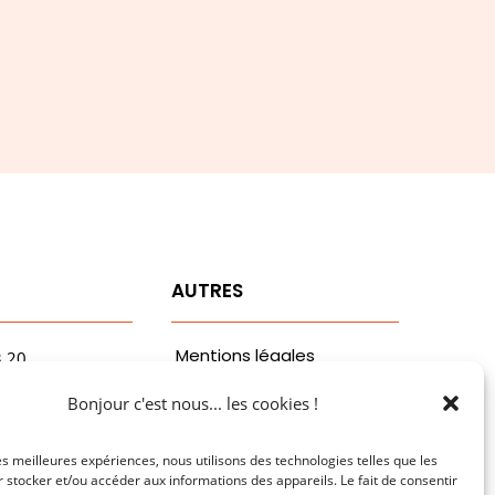
T
AUTRES
Mentions légales
3.20
vaa.com
Politiques de
Bonjour c'est nous... les cookies !
ribaldi
confidentialité
n
les meilleures expériences, nous utilisons des technologies telles que les
 stocker et/ou accéder aux informations des appareils. Le fait de consentir