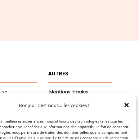
T
AUTRES
Mentions légales
3.20
vaa.com
Politiques de
Bonjour c'est nous... les cookies !
ribaldi
confidentialité
n
les meilleures expériences, nous utilisons des technologies telles que les
 stocker et/ou accéder aux informations des appareils. Le fait de consentir
ologies nous permettra de traiter des données telles que le comportement
n ou les ID uniques sur ce site. Le fait de ne pas consentir ou de retirer son