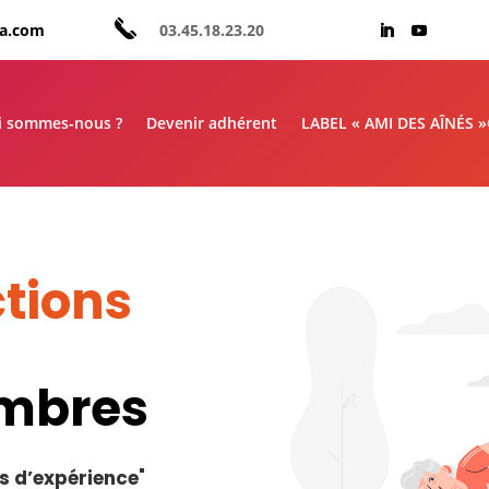
aa.com
03.45.18.23.20
i sommes-nous ?
Devenir adhérent
LABEL « AMI DES AÎNÉS 
tions
embres
s d’expérience
"