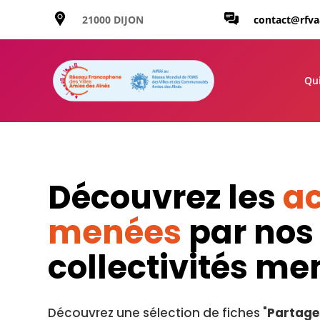
21000 DIJON
contact@rfv
Qu
Découvrez les
ac
menées
par nos
collectivités m
Découvrez une sélection de fiches "
Partage