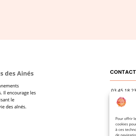
CONTAC
s des Ainés
onnements
03.45.18.2
. Il encourage les
contact@rf
isant le
vie des aînés.
1 Avenue Ga
21000 Dijo
Pour offrir 
cookies pour
à ces techn
de navigatio