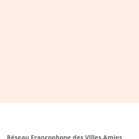
LA NEWSLETTER DU RFVAA
Restez connecté et inscrivez-
vous à notre newsletter
S'ABONNER
Réseau Francophone des Villes Amies