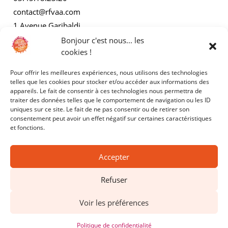
contact@rfvaa.com
1 Avenue Garibaldi
21000 Dijon
Bonjour c'est nous... les
cookies !
Pour offrir les meilleures expériences, nous utilisons des technologies
AUTRES
telles que les cookies pour stocker et/ou accéder aux informations des
appareils. Le fait de consentir à ces technologies nous permettra de
traiter des données telles que le comportement de navigation ou les ID
Mentions légales
uniques sur ce site. Le fait de ne pas consentir ou de retirer son
consentement peut avoir un effet négatif sur certaines caractéristiques
Politiques de confidentialité
et fonctions.
Accepter
Refuser
Copyright © 2025 - RFVAA - Tous droits réservés.
Voir les préférences
Site réalisé par
Kyracom
Politique de confidentialité