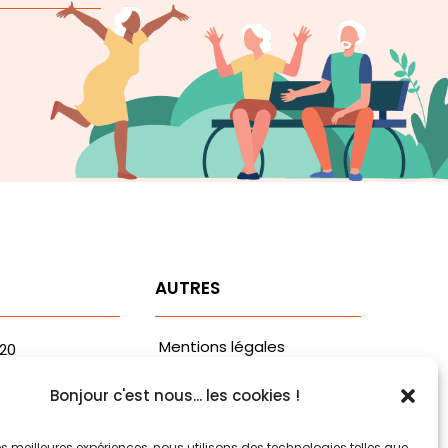
T
AUTRES
Mentions légales
.20
fvaa.com
Politiques de
Bonjour c'est nous... les cookies !
aribaldi
confidentialité
 les meilleures expériences, nous utilisons des technologies telles que