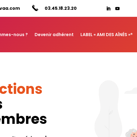
vaa.com
03.45.18.23.20
mmes-nous ?
Devenir adhérent
LABEL « AMI DES AÎNÉS »®
ctions
s
membres