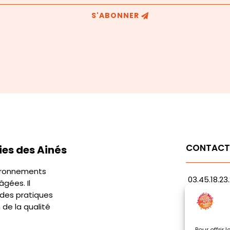
S'ABONNER
CONTAC
es des Ainés
vironnements
03.45.18.23
gées. Il
contact@r
 des pratiques
n de la qualité
1 Avenue G
21000 Dijon
Pour offrir