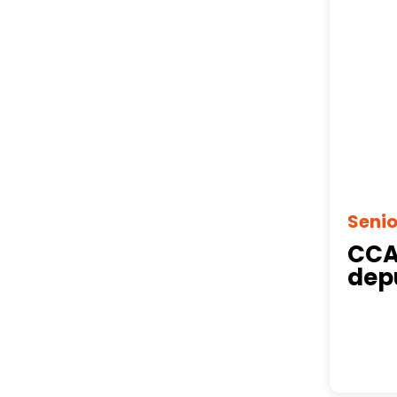
Seni
CCAS
depu