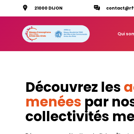
21000 DIJON
contact@rf
Qui so
Découvrez les
a
menées
par no
collectivités 