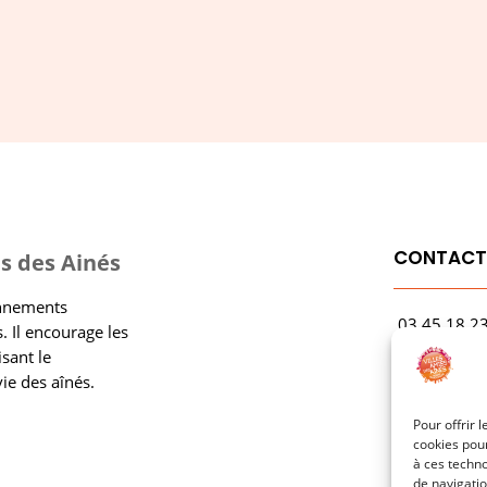
CONTAC
s des Ainés
onnements
03.45.18.2
. Il encourage les
contact@rf
isant le
vie des aînés.
1 Avenue Ga
21000 Dijo
Pour offrir 
cookies pour
à ces techn
de navigatio