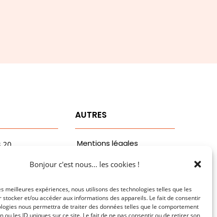
T
AUTRES
Mentions légales
3.20
vaa.com
Politiques de
Bonjour c'est nous... les cookies !
ribaldi
confidentialité
n
les meilleures expériences, nous utilisons des technologies telles que les
 stocker et/ou accéder aux informations des appareils. Le fait de consentir
ologies nous permettra de traiter des données telles que le comportement
n ou les ID uniques sur ce site. Le fait de ne pas consentir ou de retirer son