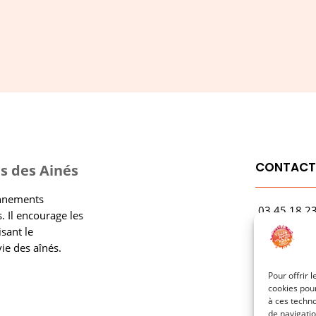
CONTAC
s des Ainés
onnements
03.45.18.2
. Il encourage les
contact@rf
isant le
vie des aînés.
1 Avenue Ga
21000 Dijo
Pour offrir 
cookies pour
à ces techn
de navigatio