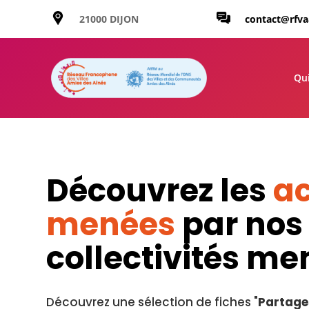
21000 DIJON
contact@rfv
Qu
Découvrez les
ac
menées
par nos
collectivités m
Découvrez une sélection de fiches "
Partage