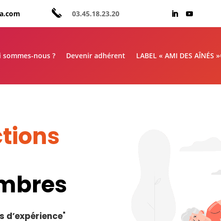
aa.com
03.45.18.23.20
i sommes-nous ?
Devenir adhérent
LABEL « AMI DES AÎNÉS 
tions
embres
s d’expérience
"