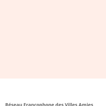
LA NEWSLETTER DU RFVAA
Restez connecté et inscrivez-
vous à notre newsletter
S'ABONNER
Réseau Francophone des Villes Amies