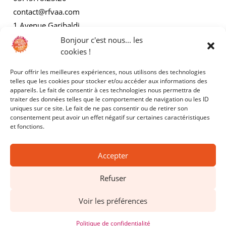
contact@rfvaa.com
1 Avenue Garibaldi
21000 Dijon
Bonjour c'est nous... les
cookies !
Pour offrir les meilleures expériences, nous utilisons des technologies
AUTRES
telles que les cookies pour stocker et/ou accéder aux informations des
appareils. Le fait de consentir à ces technologies nous permettra de
traiter des données telles que le comportement de navigation ou les ID
Mentions légales
uniques sur ce site. Le fait de ne pas consentir ou de retirer son
consentement peut avoir un effet négatif sur certaines caractéristiques
Politiques de confidentialité
et fonctions.
Accepter
Refuser
Copyright © 2025 - RFVAA - Tous droits réservés.
Voir les préférences
Site réalisé par
Kyracom
Politique de confidentialité