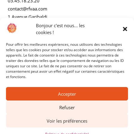
03.45.18.23.20
contact@rfvaa.com
1 Avenue Garibaldi
21000 Dijon
Bonjour c'est nous... les
cookies !
Pour offrir les meilleures expériences, nous utilisons des technologies
AUTRES
telles que les cookies pour stocker et/ou accéder aux informations des
appareils. Le fait de consentir à ces technologies nous permettra de
traiter des données telles que le comportement de navigation ou les ID
Mentions légales
uniques sur ce site. Le fait de ne pas consentir ou de retirer son
consentement peut avoir un effet négatif sur certaines caractéristiques
Politiques de confidentialité
et fonctions.
Accepter
Refuser
Copyright © 2025 - RFVAA - Tous droits réservés.
Voir les préférences
Site réalisé par
Kyracom