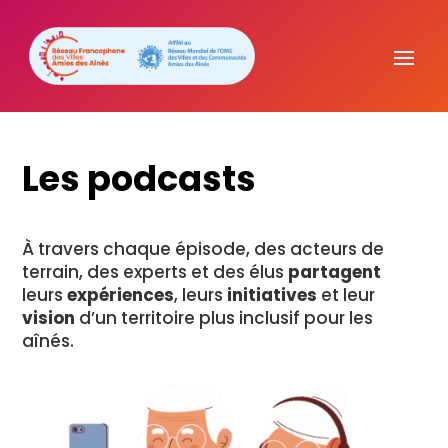
Les podcasts
À
travers
chaque
épisode,
des
acteurs
de
terrain,
des
experts
et
des
élus
partagent
leurs
expériences
,
leurs
initiatives
et
leur
vision
d’un
territoire
plus
inclusif
pour
les
aînés.